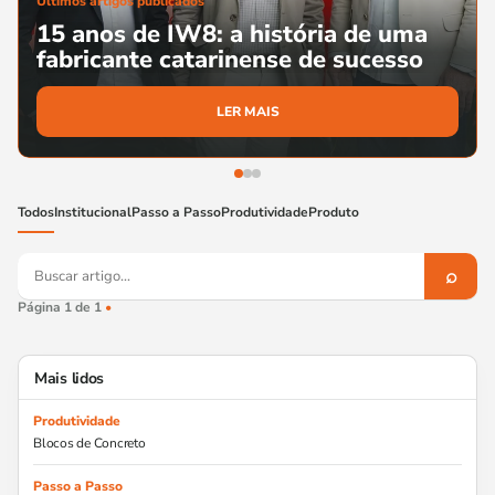
Últimos artigos publicados
15 anos de IW8: a história de uma
fabricante catarinense de sucesso
LER MAIS
Todos
Institucional
Passo a Passo
Produtividade
Produto
Buscar no blog
⌕
Página 1 de 1
•
Mais lidos
Produtividade
Blocos de Concreto
Passo a Passo