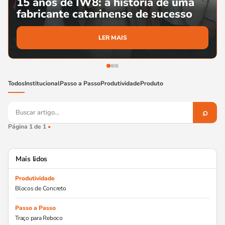
15 anos de IW8: a história de uma
fabricante catarinense de sucesso
LER MAIS
Todos
Institucional
Passo a Passo
Produtividade
Produto
Buscar no blog
⌕
Página 1 de 1
•
Mais lidos
Produtividade
Blocos de Concreto
Passo a Passo
Traço para Reboco