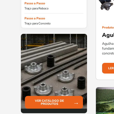
Passo a Passo
Traço para Reboco
Passo a Passo
Traço para Concreto
Produto
Agul
Agulha
fundame
concret
LER
→
VER CATÁLOGO DE
PRODUTOS