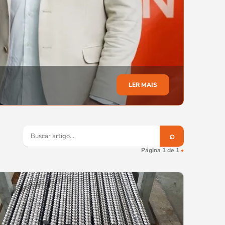
LER MAIS
Buscar no blog
⌕
Página 1 de 1
•